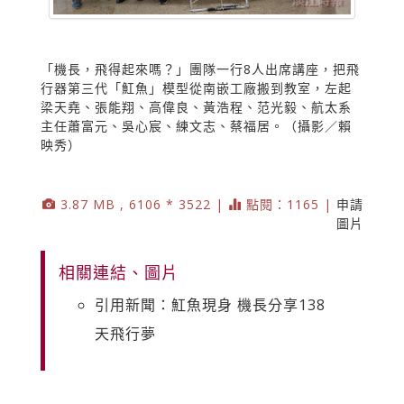
「機長，飛得起來嗎？」團隊一行8人出席講座，把飛
行器第三代「魟魚」模型從南嵌工廠搬到教室，左起
梁天堯、張能翔、高偉良、黃浩程、范光毅、航太系
主任蕭富元、吳心宸、練文志、蔡福居。（攝影／賴
映秀）
3.87 MB , 6106 * 3522 |
點閱：1165 |
申請
圖片
相關連結、圖片
引用新聞：魟魚現身 機長分享138
天飛行夢