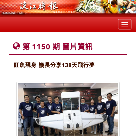
Toggl
navig
第 1150 期 圖片資訊
魟魚現身 機長分享138天飛行夢