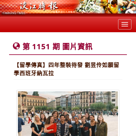
Toggl
navig
第 1151 期 圖片資訊
【留學傳真】四年整裝待發 劉昱伶如願留
學西班牙納瓦拉