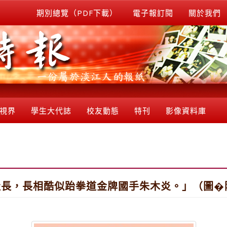
期別總覽（PDF下載）
電子報訂閱
關於我們
視界
學生大代誌
校友動態
特刊
影像資料庫
社長，長相酷似跆拳道金牌國手朱木炎。」（圖�