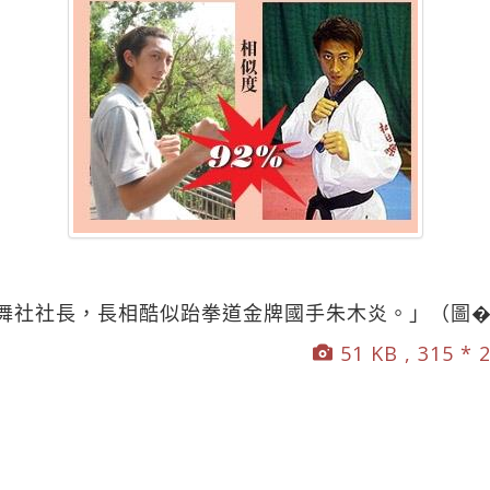
舞社社長，長相酷似跆拳道金牌國手朱木炎。」（圖
51 KB , 315 * 