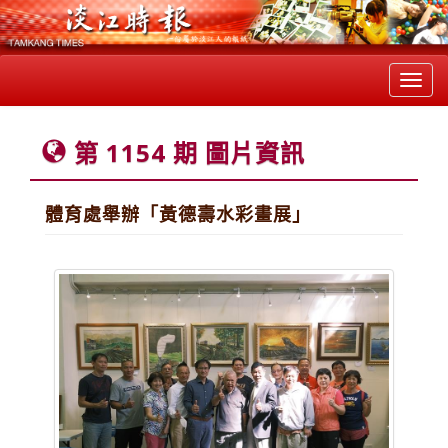
Toggl
navig
第 1154 期 圖片資訊
體育處舉辦「黃德壽水彩畫展」