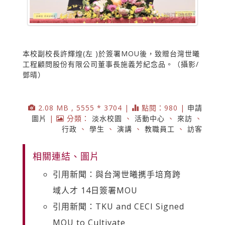
本校副校長許輝煌(左 )於簽署MOU後，致贈台灣世曦
工程顧問股份有限公司董事長施義芳紀念品。（攝影/
鄧晴）
2.08 MB , 5555 * 3704 |
點閱：980 |
申請
圖片
|
分類：
淡水校園
、
活動中心
、
來訪
、
行政
、
學生
、
演講
、
教職員工
、
訪客
相關連結、圖片
引用新聞：與台灣世曦㩗手培育跨
域人才 14日簽署MOU
引用新聞：TKU and CECI Signed
MOU to Cultivate