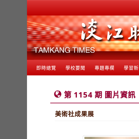
即時總覽
學校要聞
專題專欄
學習新
第 1154 期 圖片資訊
美術社成果展