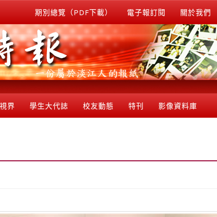
期別總覽（PDF下載）
電子報訂閱
關於我們
視界
學生大代誌
校友動態
特刊
影像資料庫