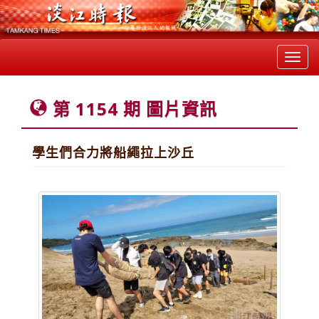
Toggl
navig
第 1154 期 圖片資訊
學生們合力將船繩拉上沙丘