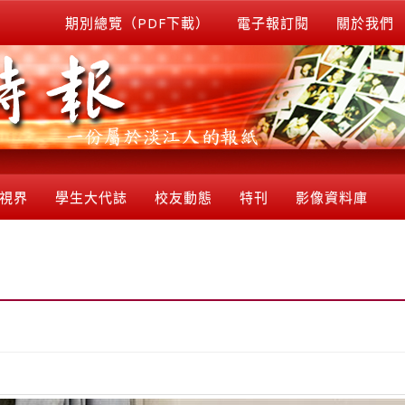
期別總覽（PDF下載）
電子報訂閱
關於我們
視界
學生大代誌
校友動態
特刊
影像資料庫