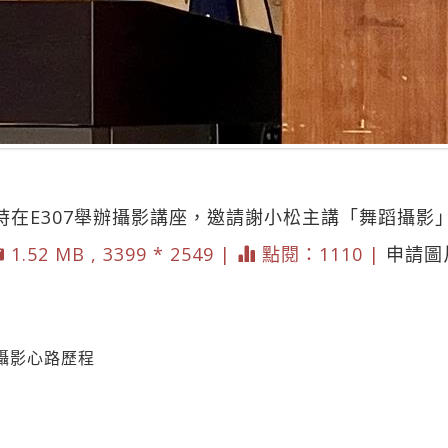
7時在E307舉辦攝影講座，邀請謝小松主講「舞蹈攝
1.52 MB , 3399 * 2549 |
點閱：1110 |
申請圖
攝影心路歷程