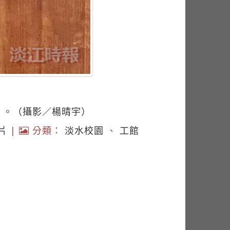
影」。（攝影／楊晴宇）
片
|
分類：
淡水校園
、
工館