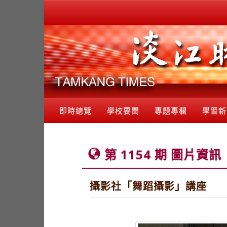
即時總覽
學校要聞
專題專欄
學習新
第 1154 期 圖片資訊
攝影社「舞蹈攝影」講座