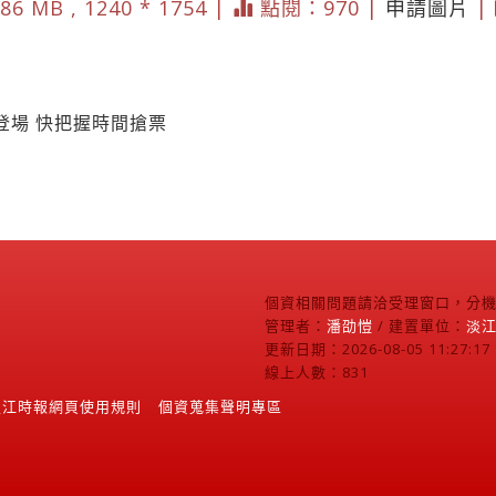
86 MB , 1240 * 1754 |
點閱：970 |
申請圖片
|
登場 快把握時間搶票
個資相關問題請洽受理窗口，分機2
管理者：
潘劭愷
/ 建置單位：
淡
更新日期：2026-08-05 11:27:17
線上人數：831
淡江時報網頁使用規則
個資蒐集聲明專區