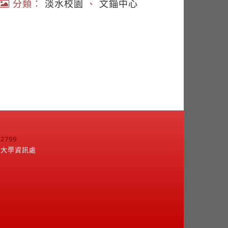
分類：
淡水校園
、
文錙中心
799
江大學資訊處