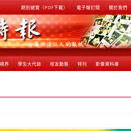
期別總覽（PDF下載）
電子報訂閱
關於我們
視界
學生大代誌
校友動態
特刊
影像資料庫