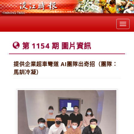
Toggl
navig
第 1154 期 圖片資訊
提供企業超車彎道 AI團隊出奇招（團隊：
馬訓冷凝）