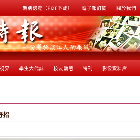
期別總覽（PDF下載）
電子報訂閱
關於我們
視界
學生大代誌
校友動態
特刊
影像資料庫
奇招