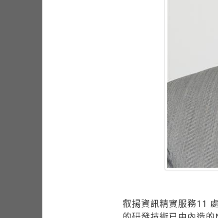
叡揚資訊精實服務11 
的研發技術已由內造的