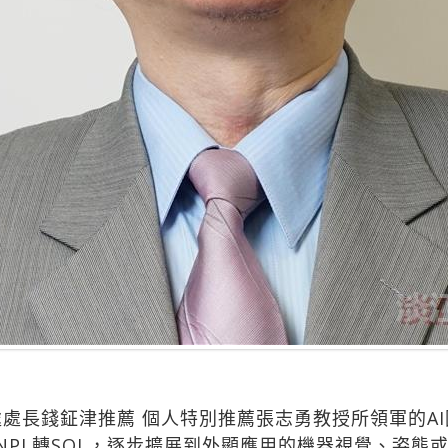
處處長錢鉦津推薦 個人特別推薦張志勇教授所領軍的A
NPL轉SQL，逐步擴展到外顯應用的機器視覺、姿態