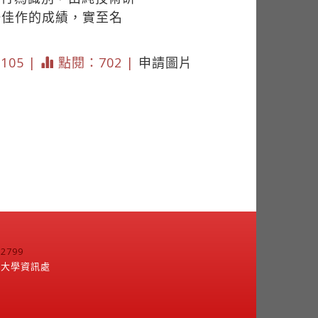
一佳作的成績，實至名
3105 |
點閱：702 |
申請圖片
799
江大學資訊處