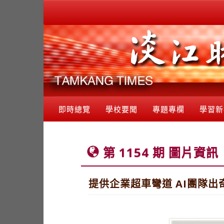
即時總覽
學校要聞
專題專欄
學習新
第 1154 期 圖片資訊
提供企業超車彎道 AI團隊出