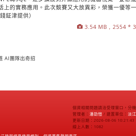
活上的實務應用。此次競賽又大放異彩，榮獲一優等
／錢鉦津提供）
3.54 MB , 2554 * 
 AI團隊出奇招
個資相關問題請洽受理窗口，分機2
管理者：
潘劭愷
/ 建置單位：
淡
更新日期：2026-08-06 10:21:43
線上人數：1082