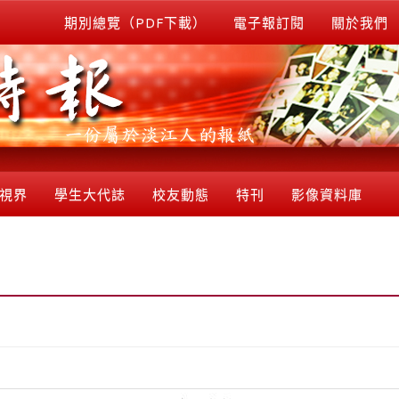
期別總覽（PDF下載）
電子報訂閱
關於我們
視界
學生大代誌
校友動態
特刊
影像資料庫