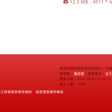
12.3 MB , 4311 * 
個資相關問題請洽受理窗口，分機2
管理者：
潘劭愷
/ 建置單位：
淡
更新日期：2026-08-06 06:43:13
線上人數：1290
淡江時報網頁使用規則
個資蒐集聲明專區