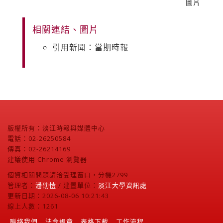
圖片
相關連結、圖片
引用新聞：當期時報
版權所有：淡江時報與媒體中心
電話：02-26250584
傳真：02-26214169
建議使用 Chrome 瀏覽器
個資相關問題請洽受理窗口，分機2799
管理者：
潘劭愷
/ 建置單位：
淡江大學資訊處
更新日期：2026-08-06 10:21:43
線上人數：1261
聯絡我們
法令規章
表格下載
工作流程