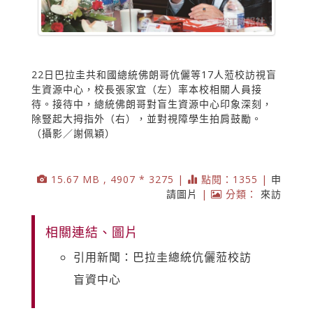
22日巴拉圭共和國總統佛朗哥伉儷等17人蒞校訪視盲
生資源中心，校長張家宜（左）率本校相關人員接
待。接待中，總統佛朗哥對盲生資源中心印象深刻，
除豎起大拇指外（右），並對視障學生拍肩鼓勵。
（攝影／謝佩穎）
15.67 MB , 4907 * 3275 |
點閱：1355 |
申
請圖片
|
分類：
來訪
相關連結、圖片
引用新聞：巴拉圭總統伉儷蒞校訪
盲資中心