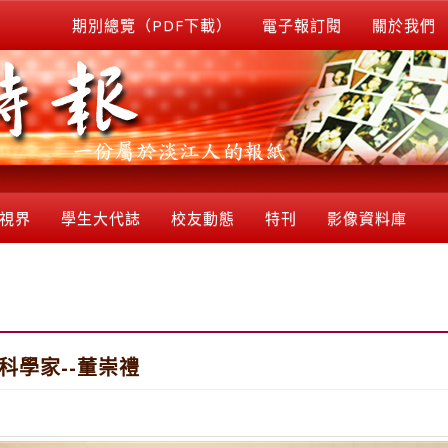
期別總覽（PDF下載）
電子報訂閱
關於我們
視界
學生大代誌
校友動態
特刊
影像資料庫
科學家--董崇禮