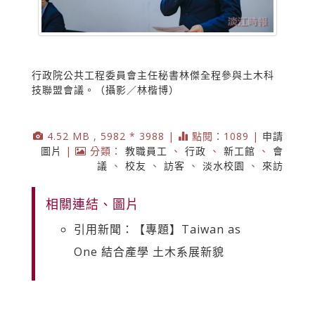
行政院公共工程委員會主任秘書林傑全程參與土木科
技聯盟會議。（攝影／林楷博）
4.52 MB , 5982 * 3988 |
點閱：1089 |
申請
圖片
|
分類：
教職員工
、
行政
、
新工館
、
會
議
、
校友
、
訪客
、
淡水校園
、
來訪
相關連結、圖片
引用新聞：【專題】Taiwan as
One 結合產學 土木系展新貌