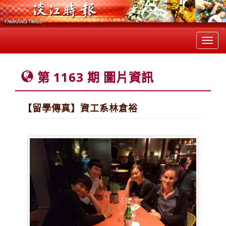
Toggl
navig
第 1163 期 圖片資訊
【留學傳真】資工系林倉裕