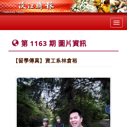
Toggl
navig
第 1163 期 圖片資訊
【留學傳真】資工系林倉裕