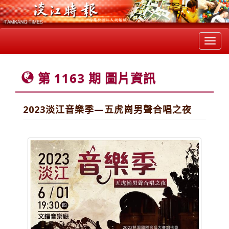
Toggl
navig
第 1163 期 圖片資訊
2023淡江音樂季—五虎崗男聲合唱之夜