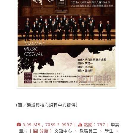
（圖／通識與核心課程中心提供）
5.99 MB , 7039 * 9957 |
點閱：797 |
申請
圖片
|
分類：
文錙中心
、
教職員工
、
學生
、