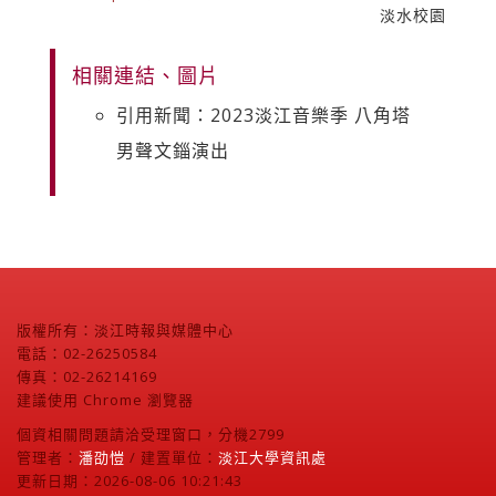
淡水校園
相關連結、圖片
引用新聞：2023淡江音樂季 八角塔
男聲文錙演出
版權所有：淡江時報與媒體中心
電話：02-26250584
傳真：02-26214169
建議使用 Chrome 瀏覽器
個資相關問題請洽受理窗口，分機2799
管理者：
潘劭愷
/ 建置單位：
淡江大學資訊處
更新日期：2026-08-06 10:21:43