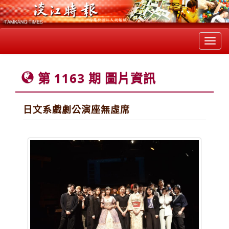
Toggl
navig
第 1163 期 圖片資訊
日文系戲劇公演座無虛席