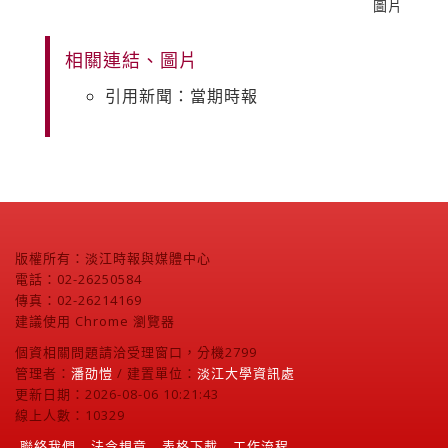
圖片
相關連結、圖片
引用新聞：當期時報
版權所有：淡江時報與媒體中心
電話：02-26250584
傳真：02-26214169
建議使用 Chrome 瀏覽器
個資相關問題請洽受理窗口，分機2799
管理者：
潘劭愷
/ 建置單位：
淡江大學資訊處
更新日期：2026-08-06 10:21:43
線上人數：10329
聯絡我們
法令規章
表格下載
工作流程