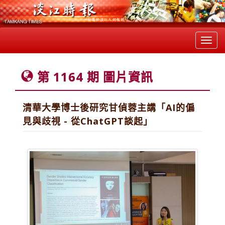
Toggl
navig
第 1164 期 圖片資訊
清華大學博士後研究甘偵蓉主講「AI的偏
見與歧視 - 從ChatGPT談起」