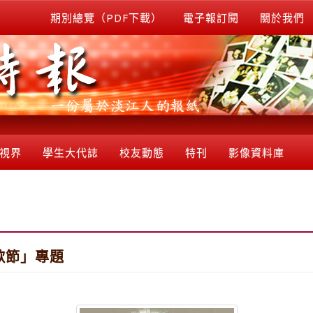
期別總覽（PDF下載）
電子報訂閱
關於我們
視界
學生大代誌
校友動態
特刊
影像資料庫
歌節」專題