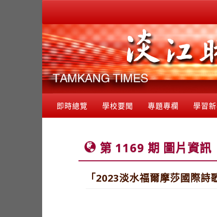
即時總覽
學校要聞
專題專欄
學習新
第 1169 期 圖片資訊
「2023淡水福爾摩莎國際詩