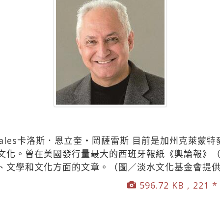
e Gonzales卡洛斯．恩立奎‧岡薩雷斯 目前是加州克萊
化。曾在美國發行量最大的西班牙報紙《輿論報》（La 
、文學和文化方面的文章。（圖／淡水文化基金會提
596.72 KB , 221 *