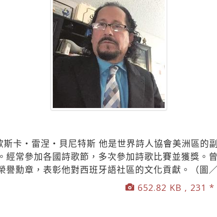
Benítez歐斯卡‧雷涅‧貝尼特斯 他是世界詩人協會美洲
。經常參加各國詩歌節，多次參加詩歌比賽並獲獎。曾
榮譽勳章，表彰他對西班牙語社區的文化貢獻。（圖
652.82 KB , 231 *