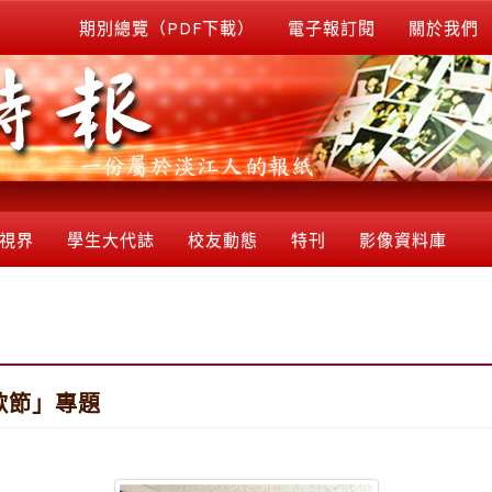
期別總覽（PDF下載）
電子報訂閱
關於我們
視界
學生大代誌
校友動態
特刊
影像資料庫
歌節」專題