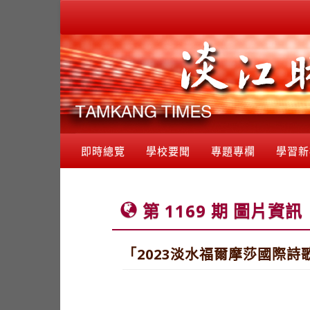
即時總覽
學校要聞
專題專欄
學習新
第 1169 期 圖片資訊
「2023淡水福爾摩莎國際詩