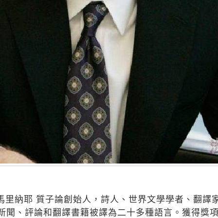
aj傑克．馬里納耶 質子論創始人，詩人、世界文學學者、翻
新聞、評論和翻譯書籍被譯為二十多種語言。獲得獎