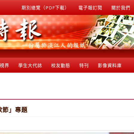
期別總覽（PDF下載）
電子報訂閱
關於我們
視界
學生大代誌
校友動態
特刊
影像資料庫
歌節」專題