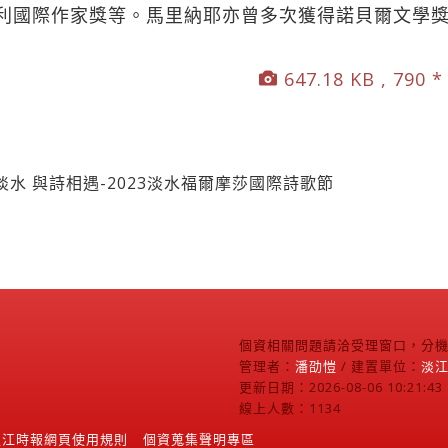
利國際作家獎等。馬里納耶亦曾多次獲得諾貝爾文學
647.18 KB , 790 *
水 與詩相遇-2023淡水福爾摩莎國際詩歌節
個資相關問題請洽受理窗口，分機2
管理者：
潘劭愷
/ 建置單位：
淡
更新日期：2026-08-06 10:21:43
線上人數：1134
淡江時報網頁使用規則
個資蒐集聲明專區