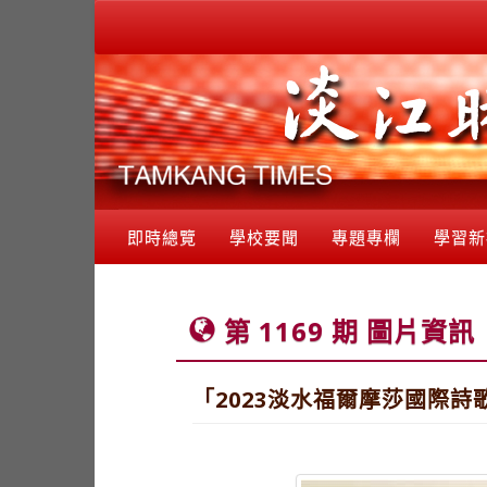
即時總覽
學校要聞
專題專欄
學習新
第 1169 期 圖片資訊
「2023淡水福爾摩莎國際詩