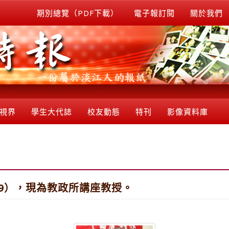
期別總覽（PDF下載）
電子報訂閱
關於我們
視界
學生大代誌
校友動態
特刊
影像資料庫
99），現為教政所講座教授。