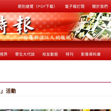
期別總覽（PDF下載）
電子報訂閱
關於我們
視界
學生大代誌
校友動態
特刊
影像資料庫
具」活動