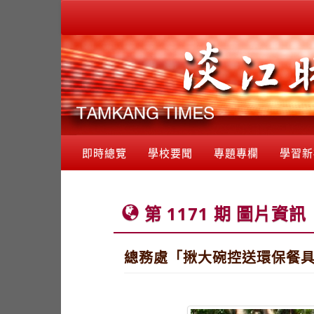
即時總覽
學校要聞
專題專欄
學習新
第 1171 期 圖片資訊
總務處「揪大碗控送環保餐