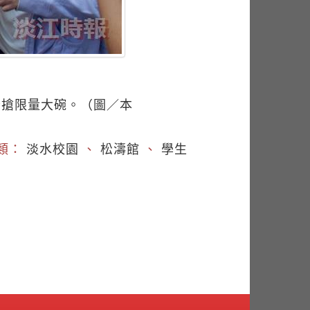
卡搶限量大碗。（圖／本
類：
淡水校園
、
松濤館
、
學生