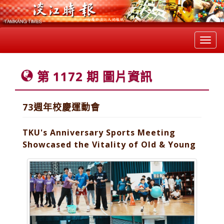
Toggl
navig
第 1172 期 圖片資訊
73週年校慶運動會
TKU's Anniversary Sports Meeting
Showcased the Vitality of Old & Young