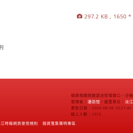
297.2 KB , 1650 *
刊
個資相關問題請洽受理窗口，分機2
管理者：
潘劭愷
/ 建置單位：
淡
更新日期：2026-08-06 10:21:43
線上人數：1012
淡江時報網頁使用規則
個資蒐集聲明專區