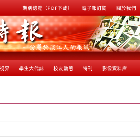
期別總覽（PDF下載）
電子報訂閱
關於我們
視界
學生大代誌
校友動態
特刊
影像資料庫