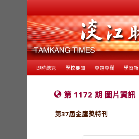
即時總覽
學校要聞
專題專欄
學習新
第 1172 期 圖片資訊
第37屆金鷹獎特刊