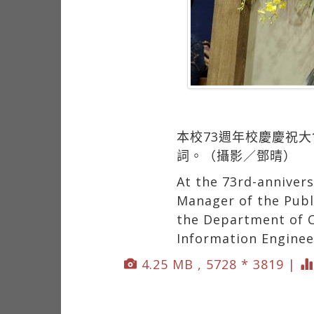
本校73週年校慶慶祝
詞。（攝影／鄧晴）
At the 73rd-anniver
Manager of the Publ
the Department of 
Information Engineer
4.25 MB , 5728 * 3819 |