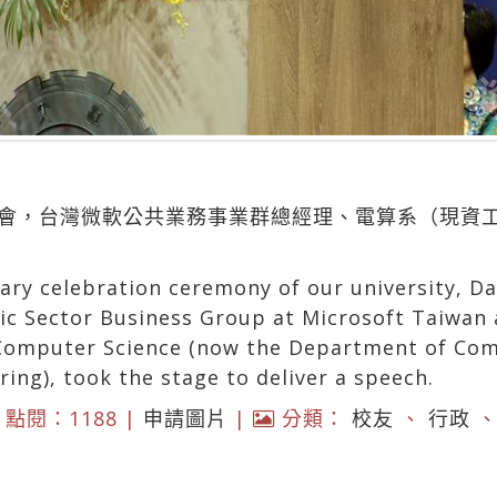
大會，台灣微軟公共業務事業群總經理、電算系（現資
sary celebration ceremony of our university, D
ic Sector Business Group at Microsoft Taiwan
Computer Science (now the Department of Com
ing), took the stage to deliver a speech.
點閱：1188 |
申請圖片
|
分類：
校友
、
行政