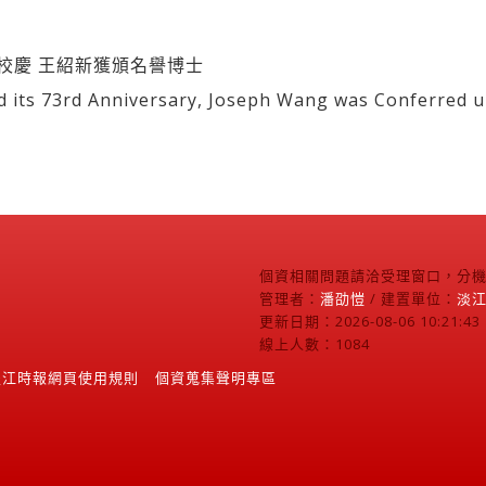
校慶 王紹新獲頒名譽博士
s 73rd Anniversary, Joseph Wang was Conferred u
個資相關問題請洽受理窗口，分機2
管理者：
潘劭愷
/ 建置單位：
淡
更新日期：2026-08-06 10:21:43
線上人數：1084
淡江時報網頁使用規則
個資蒐集聲明專區