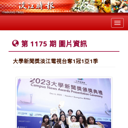
Toggl
navig
第 1175 期 圖片資訊
大學新聞獎淡江電視台奪1冠1亞1季