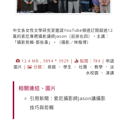
中文系女性文學研究室邀請YouTube頻道訂閱超過12
萬的索尼專聘攝影講師Jason（前排右四），主講：
「攝影剪輯-那些事」。（攝影／林楷博）
12.4 MB , 5894 * 3929 |
點閱：784 |
申請
圖片
|
分類：
商館
、
學生
、
社團
、
教學
、
淡
水校園
、
演講
相關連結、圖片
引用新聞：索尼攝影師Jason講攝影
技巧與剪輯