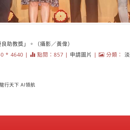
優良助教獎」。（攝影／黃偉）
60 * 4640 |
點閱：857 |
申請圖片
|
分類：
淡
龍行天下 AI領航