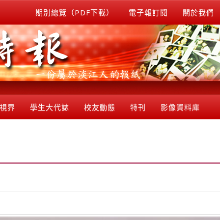
期別總覽（PDF下載）
電子報訂閱
關於我們
視界
學生大代誌
校友動態
特刊
影像資料庫