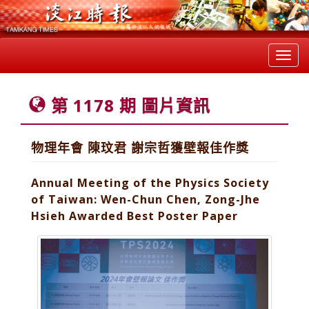
Toggl
navig
第 1178 期 圖片資訊
物理年會 陳玟君 謝宗哲獲壁報佳作獎
Annual Meeting of the Physics Society
of Taiwan: Wen-Chun Chen, Zong-Jhe
Hsieh Awarded Best Poster Paper