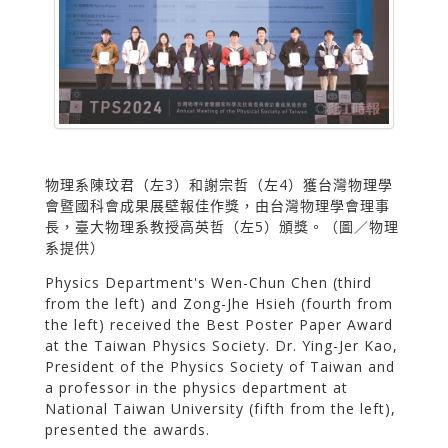
物理系陳玟君（左3）和謝宗哲（左4）獲台灣物理學
會暨國科會成果展壁報佳作獎，由台灣物理學會理事
長，臺大物理系教授高英哲（左5）頒獎。（圖／物理
系提供）
Physics Department's Wen-Chun Chen (third
from the left) and Zong-Jhe Hsieh (fourth from
the left) received the Best Poster Paper Award
at the Taiwan Physics Society. Dr. Ying-Jer Kao,
President of the Physics Society of Taiwan and
a professor in the physics department at
National Taiwan University (fifth from the left),
presented the awards.