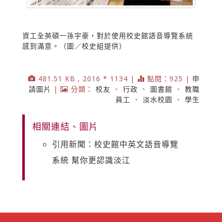
資工全英碩一孫宇豪，對於使用校史館語音導覽系統
感到滿意。（圖／校史組提供）
481.51 KB , 2016 * 1134 |
點閱：925 |
申
請圖片
|
分類：
校友
、
行政
、
圖書館
、
教職
員工
、
淡水校園
、
學生
相關連結、圖片
引用新聞：校史館中英文語音導覽
系統 幫你更認識淡江