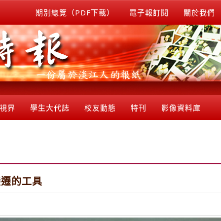
期別總覽（PDF下載）
電子報訂閱
關於我們
視界
學生大代誌
校友動態
特刊
影像資料庫
變遷的工具