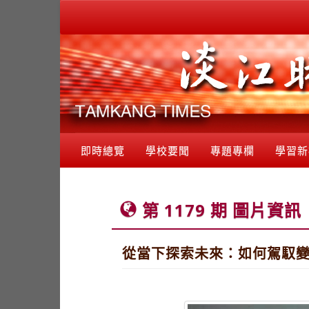
即時總覽
學校要聞
專題專欄
學習新
第 1179 期 圖片資訊
從當下探索未來：如何駕馭