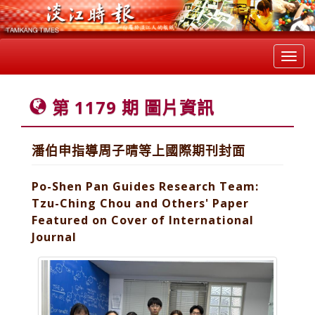
Toggl
navig
第 1179 期 圖片資訊
潘伯申指導周子晴等上國際期刊封面
Po-Shen Pan Guides Research Team:
Tzu-Ching Chou and Others' Paper
Featured on Cover of International
Journal