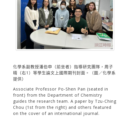
化學系副教授潘伯申（前坐者）指導研究團隊，周子
晴（右1）等學生論文上國際期刊封面。（圖／化學系
提供）
Associate Professor Po-Shen Pan (seated in
front) from the Department of Chemistry
guides the research team. A paper by Tzu-Ching
Chou (1st from the right) and others featured
on the cover of an international journal.