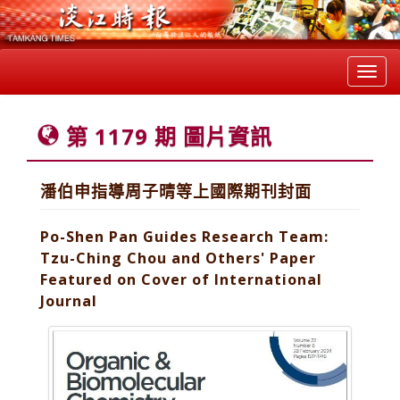
Toggl
navig
第 1179 期 圖片資訊
潘伯申指導周子晴等上國際期刊封面
Po-Shen Pan Guides Research Team:
Tzu-Ching Chou and Others' Paper
Featured on Cover of International
Journal