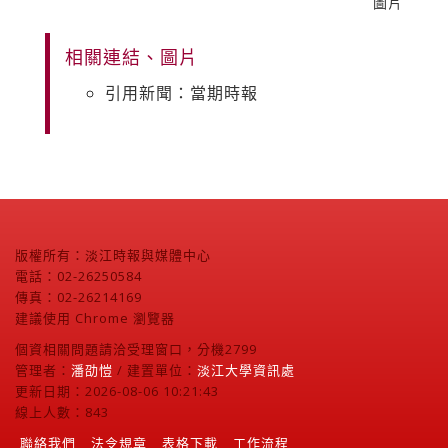
圖片
相關連結、圖片
引用新聞：當期時報
版權所有：淡江時報與媒體中心
電話：02-26250584
傳真：02-26214169
建議使用 Chrome 瀏覽器
個資相關問題請洽受理窗口，分機2799
管理者：
潘劭愷
/ 建置單位：
淡江大學資訊處
更新日期：2026-08-06 10:21:43
線上人數：843
聯絡我們
法令規章
表格下載
工作流程