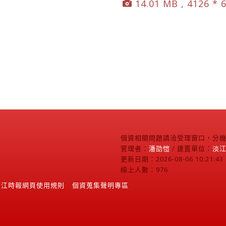
14.01 MB , 4126 * 
個資相關問題請洽受理窗口，分機2
管理者：
潘劭愷
/ 建置單位：
淡
更新日期：2026-08-06 10:21:43
線上人數：976
淡江時報網頁使用規則
個資蒐集聲明專區