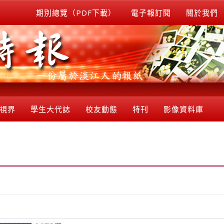
期別總覽（PDF下載）
電子報訂閱
關於我們
視界
學生大代誌
校友動態
特刊
影像資料庫