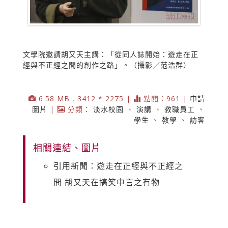
文學院邀請胡又天主講：「從同人誌開始：遊走在正
經與不正經之間的創作之路」。（攝影／范浩群）
6.58 MB , 3412 * 2275 |
點閱：961 |
申請
圖片
|
分類：
淡水校園
、
演講
、
教職員工
、
學生
、
教學
、
訪客
相關連結、圖片
引用新聞：遊走在正經與不正經之
間 胡又天在搞笑中言之有物