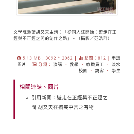
文學院邀請胡又天主講：「從同人誌開始：遊走在正
經與不正經之間的創作之路」。（攝影／范浩群）
5.13 MB , 3092 * 2062 |
點閱：812 |
申請
圖片
|
分類：
演講
、
教學
、
教職員工
、
淡水
校園
、
訪客
、
學生
相關連結、圖片
引用新聞：遊走在正經與不正經之
間 胡又天在搞笑中言之有物