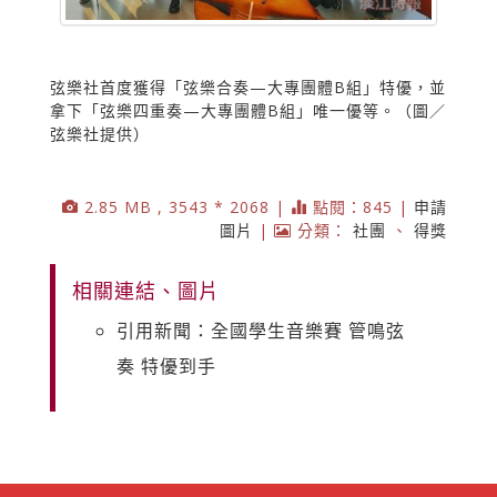
弦樂社首度獲得「弦樂合奏—大專團體B組」特優，並
拿下「弦樂四重奏—大專團體B組」唯一優等。（圖／
弦樂社提供）
2.85 MB , 3543 * 2068 |
點閱：845 |
申請
圖片
|
分類：
社團
、
得獎
相關連結、圖片
引用新聞：全國學生音樂賽 管鳴弦
奏 特優到手