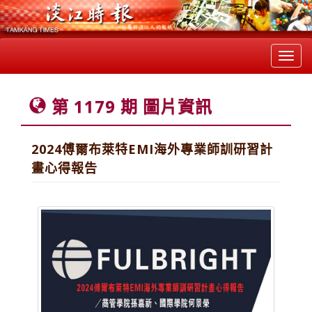
Toggl
navig
第 1179 期 圖片資訊
2024傅爾布萊特EMI海外專業師訓研習計
畫心得報告