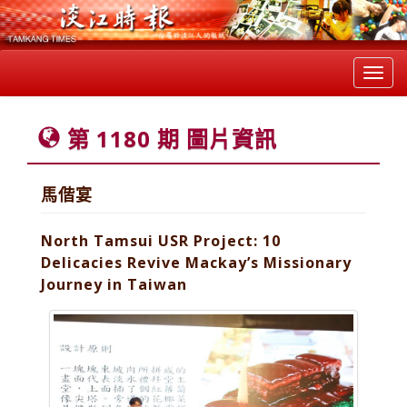
Toggl
navig
第 1180 期 圖片資訊
馬偕宴
North Tamsui USR Project: 10
Delicacies Revive Mackay’s Missionary
Journey in Taiwan