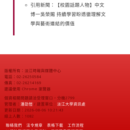
引用新聞：【校園話題人物】中文
博一吳榮賜 持續學習盼透徹理解文
學與藝術連結的價值
版權所有：淡江時報與媒體中心
電話：02-26250584
傳真：02-26214169
建議使用 Chrome 瀏覽器
個資相關問題請洽受理窗口，分機2799
管理者：
潘劭愷
/ 建置單位：
淡江大學資訊處
更新日期：2026-08-06 10:21:43
線上人數：1082
聯絡我們
法令規章
表格下載
工作流程