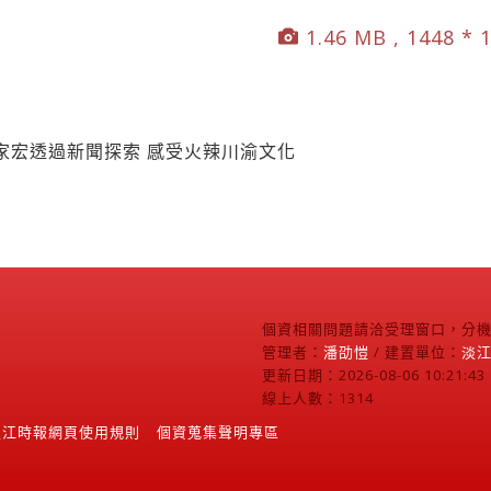
1.46 MB , 1448 * 
家宏透過新聞探索 感受火辣川渝文化
個資相關問題請洽受理窗口，分機2
管理者：
潘劭愷
/ 建置單位：
淡
更新日期：2026-08-06 10:21:43
線上人數：1314
淡江時報網頁使用規則
個資蒐集聲明專區