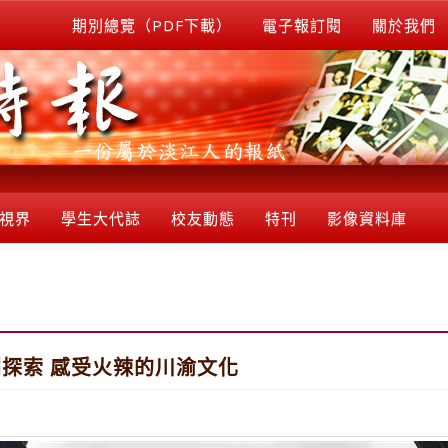
期別總覽（PDF下載）
電子報訂閱
關於我們
視界
學生大代誌
校友動態
特刊
影像資料庫
探索 感受火辣的川渝文化