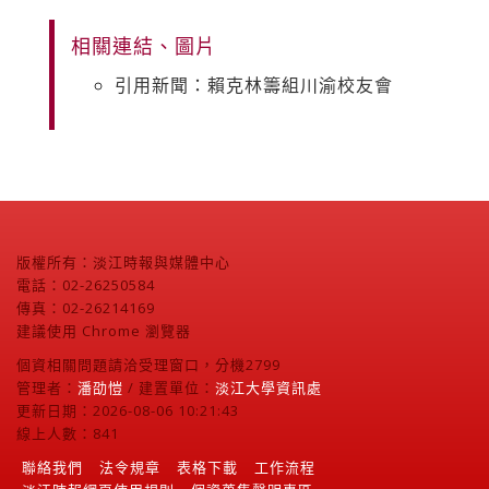
相關連結、圖片
引用新聞：賴克林籌組川渝校友會
版權所有：淡江時報與媒體中心
電話：02-26250584
傳真：02-26214169
建議使用 Chrome 瀏覽器
個資相關問題請洽受理窗口，分機2799
管理者：
潘劭愷
/ 建置單位：
淡江大學資訊處
更新日期：2026-08-06 10:21:43
線上人數：841
聯絡我們
法令規章
表格下載
工作流程