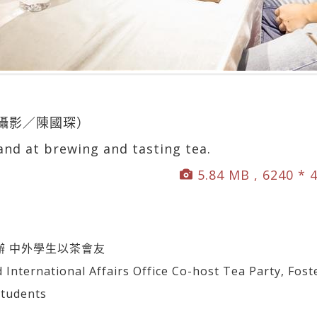
攝影／陳國琛）
and at brewing and tasting tea.
5.84 MB , 6240 * 
辦 中外學生以茶會友
ernational Affairs Office Co-host Tea Party, Fost
Students