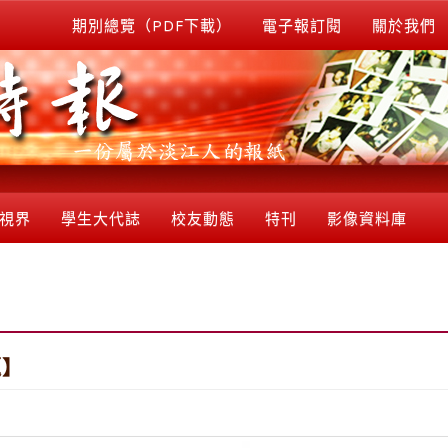
期別總覽（PDF下載）
電子報訂閱
關於我們
視界
學生大代誌
校友動態
特刊
影像資料庫
題】