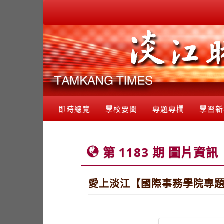
即時總覽
學校要聞
專題專欄
學習新
第 1183 期 圖片資訊
愛上淡江【國際事務學院專